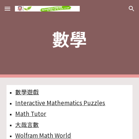
Skip to main content
Skip to navigation
數學
數學遊戲
Interactive Mathematics Puzzles
Math Tutor
大哉言數
Wolfram Math World